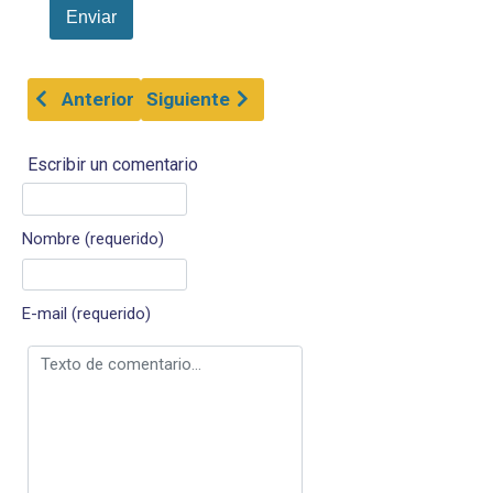
Enviar
Artículo anterior: El brazo del bebé
Artículo siguiente: Palillo impregnado
Anterior
Siguiente
Escribir un comentario
Nombre (requerido)
E-mail (requerido)
Texto de comentario