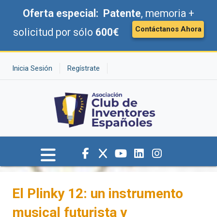
Oferta especial:
Patente
, memoria +
Contáctanos Ahora
solicitud por sólo
600€
Inicia Sesión
Regístrate
El Plinky 12: un instrumento
musical futurista y